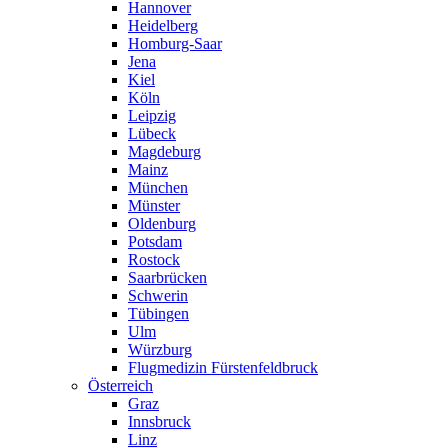
Hannover
Heidelberg
Homburg-Saar
Jena
Kiel
Köln
Leipzig
Lübeck
Magdeburg
Mainz
München
Münster
Oldenburg
Potsdam
Rostock
Saarbrücken
Schwerin
Tübingen
Ulm
Würzburg
Flugmedizin Fürstenfeldbruck
Österreich
Graz
Innsbruck
Linz