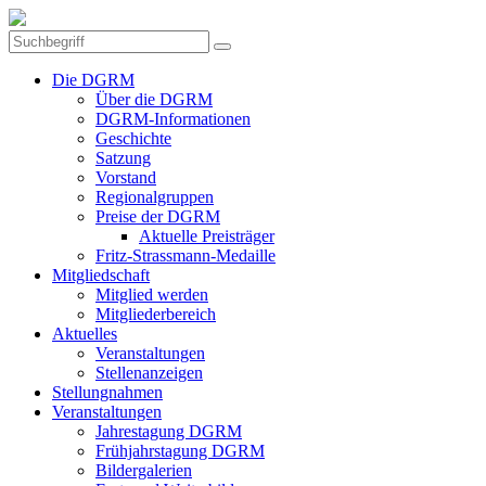
Die DGRM
Über die DGRM
DGRM-Informationen
Geschichte
Satzung
Vorstand
Regionalgruppen
Preise der DGRM
Aktuelle Preisträger
Fritz-Strassmann-Medaille
Mitgliedschaft
Mitglied werden
Mitgliederbereich
Aktuelles
Veranstaltungen
Stellenanzeigen
Stellungnahmen
Veranstaltungen
Jahrestagung DGRM
Frühjahrstagung DGRM
Bildergalerien