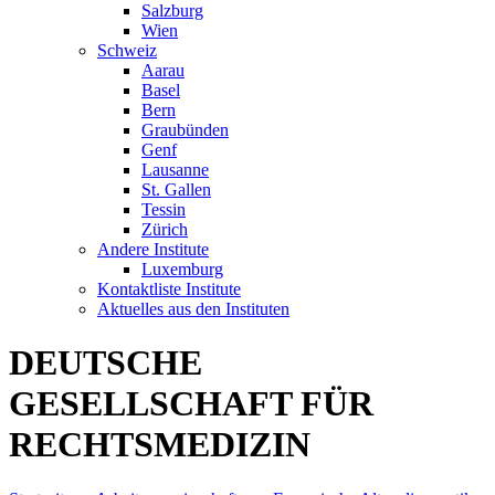
Salzburg
Wien
Schweiz
Aarau
Basel
Bern
Graubünden
Genf
Lausanne
St. Gallen
Tessin
Zürich
Andere Institute
Luxemburg
Kontaktliste Institute
Aktuelles aus den Instituten
DEUTSCHE
GESELLSCHAFT FÜR
RECHTSMEDIZIN