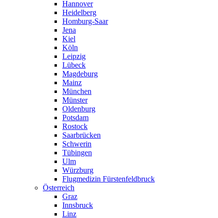
Hannover
Heidelberg
Homburg-Saar
Jena
Kiel
Köln
Leipzig
Lübeck
Magdeburg
Mainz
München
Münster
Oldenburg
Potsdam
Rostock
Saarbrücken
Schwerin
Tübingen
Ulm
Würzburg
Flugmedizin Fürstenfeldbruck
Österreich
Graz
Innsbruck
Linz