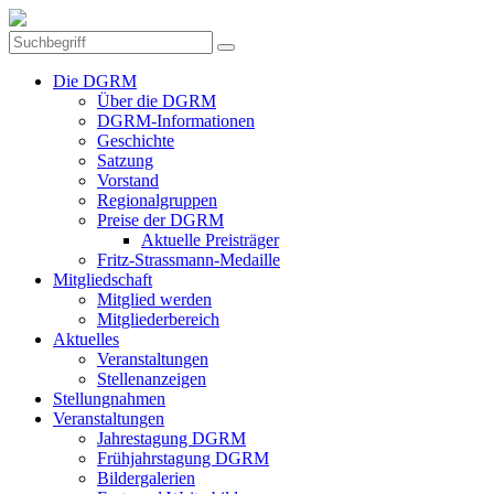
Die DGRM
Über die DGRM
DGRM-Informationen
Geschichte
Satzung
Vorstand
Regionalgruppen
Preise der DGRM
Aktuelle Preisträger
Fritz-Strassmann-Medaille
Mitgliedschaft
Mitglied werden
Mitgliederbereich
Aktuelles
Veranstaltungen
Stellenanzeigen
Stellungnahmen
Veranstaltungen
Jahrestagung DGRM
Frühjahrstagung DGRM
Bildergalerien