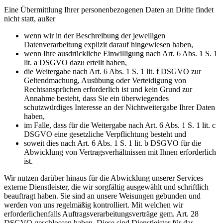
Eine Übermittlung Ihrer personenbezogenen Daten an Dritte findet
nicht statt, außer
wenn wir in der Beschreibung der jeweiligen
Datenverarbeitung explizit darauf hingewiesen haben,
wenn Ihre ausdrückliche Einwilligung nach Art. 6 Abs. 1 S. 1
lit. a DSGVO dazu erteilt haben,
die Weitergabe nach Art. 6 Abs. 1 S. 1 lit. f DSGVO zur
Geltendmachung, Ausübung oder Verteidigung von
Rechtsansprüchen erforderlich ist und kein Grund zur
Annahme besteht, dass Sie ein überwiegendes
schutzwürdiges Interesse an der Nichtweitergabe Ihrer Daten
haben,
im Falle, dass für die Weitergabe nach Art. 6 Abs. 1 S. 1 lit. c
DSGVO eine gesetzliche Verpflichtung besteht und
soweit dies nach Art. 6 Abs. 1 S. 1 lit. b DSGVO für die
Abwicklung von Vertragsverhältnissen mit Ihnen erforderlich
ist.
Wir nutzen darüber hinaus für die Abwicklung unserer Services
externe Dienstleister, die wir sorgfältig ausgewählt und schriftlich
beauftragt haben. Sie sind an unsere Weisungen gebunden und
werden von uns regelmäßig kontrolliert. Mit welchen wir
erforderlichenfalls Auftragsverarbeitungsverträge gem. Art. 28
DSGVO geschlossen haben. Diese sind Dienstleister für das