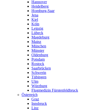
Hannover
Heidelberg
Homburg-Saar
Jena
Kiel
Köln
Leipzig
Lübeck
Magdeburg
Mainz
München
Münster
Oldenburg
Potsdam
Rostock
Saarbrücken
Schwerin
Tübingen
Ulm
Würzburg
Flugmedizin Fürstenfeldbruck
Österreich
Graz
Innsbruck
Linz