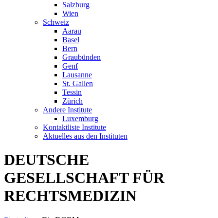
Salzburg
Wien
Schweiz
Aarau
Basel
Bern
Graubünden
Genf
Lausanne
St. Gallen
Tessin
Zürich
Andere Institute
Luxemburg
Kontaktliste Institute
Aktuelles aus den Instituten
DEUTSCHE
GESELLSCHAFT FÜR
RECHTSMEDIZIN