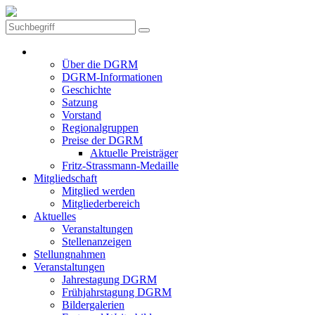
Die DGRM
Über die DGRM
DGRM-Informationen
Geschichte
Satzung
Vorstand
Regionalgruppen
Preise der DGRM
Aktuelle Preisträger
Fritz-Strassmann-Medaille
Mitgliedschaft
Mitglied werden
Mitgliederbereich
Aktuelles
Veranstaltungen
Stellenanzeigen
Stellungnahmen
Veranstaltungen
Jahrestagung DGRM
Frühjahrstagung DGRM
Bildergalerien