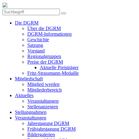
Die DGRM
Über die DGRM
DGRM-Informationen
Geschichte
Satzung
Vorstand
Regionalgruppen
Preise der DGRM
Aktuelle Preisträger
Fritz-Strassmann-Medaille
Mitgliedschaft
Mitglied werden
Mitgliederbereich
Aktuelles
Veranstaltungen
Stellenanzeigen
Stellungnahmen
Veranstaltungen
Jahrestagung DGRM
Frühjahrstagung DGRM
Bildergalerien