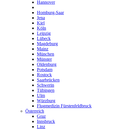
Hannover
Heidelberg
Homburg-Saar
Jena
Kiel
Köln
Leipzig
Lübeck
Magdeburg
Mainz
München
Münster
Oldenburg
Potsdam
Rostock
Saarbrücken
Schwerin
Tübingen
Ulm
Würzburg
Flugmedizin Fürstenfeldbruck
Österreich
Graz
Innsbruck
Linz