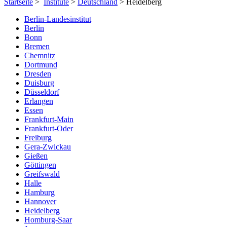
Startseite
>
Institute
>
Deutschland
> Heidelberg
Berlin-Landesinstitut
Berlin
Bonn
Bremen
Chemnitz
Dortmund
Dresden
Duisburg
Düsseldorf
Erlangen
Essen
Frankfurt-Main
Frankfurt-Oder
Freiburg
Gera-Zwickau
Gießen
Göttingen
Greifswald
Halle
Hamburg
Hannover
Heidelberg
Homburg-Saar