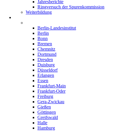
Jahresberichte
Ringversuch der Spurenkommission
Weiterbildung
Institute
Deutschland
Berlin-Landesinstitut
Berlin
Bonn
Bremen
Chemnitz
Dortmund
Dresden
Duisburg
Düsseldorf
Erlangen
Essen
Frankfurt-Main
Frankfurt-Oder
Freiburg
Gera-Zwickau
Gießen
Göttingen
Greifswald
Halle
Hamburg