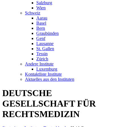
Salzburg
Wien
Schweiz
Aarau
Basel
Bern
Graubünden
Genf
Lausanne
St. Gallen
Tessin
Zürich
Andere Institute
Luxemburg
Kontaktliste Institute
Aktuelles aus den Instituten
DEUTSCHE
GESELLSCHAFT FÜR
RECHTSMEDIZIN