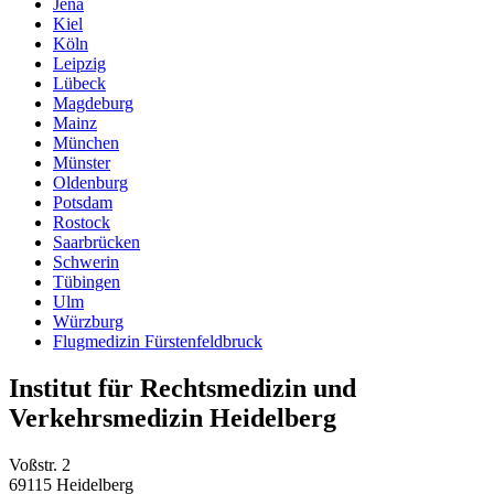
Jena
Kiel
Köln
Leipzig
Lübeck
Magdeburg
Mainz
München
Münster
Oldenburg
Potsdam
Rostock
Saarbrücken
Schwerin
Tübingen
Ulm
Würzburg
Flugmedizin Fürstenfeldbruck
Institut für Rechtsmedizin und
Verkehrsmedizin Heidelberg
Voßstr. 2
69115 Heidelberg