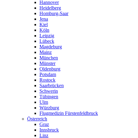
Hannover
Heidelberg
Homburg-Saar
Jena
Kiel
Köln
Leipzig
Lübeck
Magdeburg
Mainz
München
Münster
Oldenburg
Potsdam
Rostock
Saarbrücken
Schwerin
Tübingen
Ulm
Würzburg
Flugmedizin Fürstenfeldbruck
Österreich
Graz
Innsbruck
Linz