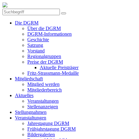
Die DGRM
Über die DGRM
DGRM-Informationen
Geschichte
Satzung
Vorstand
Regionalgruppen
Preise der DGRM
Aktuelle Preisträger
Fritz-Strassmann-Medaille
Mitgliedschaft
Mitglied werden
Mitgliederbereich
Aktuelles
Veranstaltungen
Stellenanzeigen
Stellungnahmen
Veranstaltungen
Jahrestagung DGRM
Frühjahrstagung DGRM
Bildergalerien