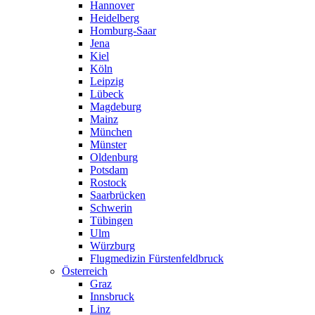
Hannover
Heidelberg
Homburg-Saar
Jena
Kiel
Köln
Leipzig
Lübeck
Magdeburg
Mainz
München
Münster
Oldenburg
Potsdam
Rostock
Saarbrücken
Schwerin
Tübingen
Ulm
Würzburg
Flugmedizin Fürstenfeldbruck
Österreich
Graz
Innsbruck
Linz