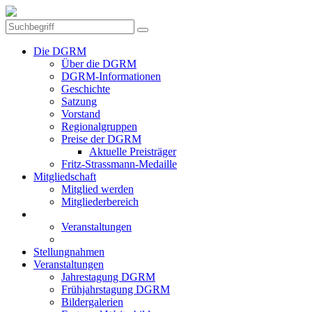
Die DGRM
Über die DGRM
DGRM-Informationen
Geschichte
Satzung
Vorstand
Regionalgruppen
Preise der DGRM
Aktuelle Preisträger
Fritz-Strassmann-Medaille
Mitgliedschaft
Mitglied werden
Mitgliederbereich
Aktuelles
Veranstaltungen
Stellenanzeigen
Stellungnahmen
Veranstaltungen
Jahrestagung DGRM
Frühjahrstagung DGRM
Bildergalerien