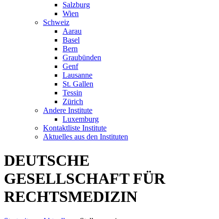
Salzburg
Wien
Schweiz
Aarau
Basel
Bern
Graubünden
Genf
Lausanne
St. Gallen
Tessin
Zürich
Andere Institute
Luxemburg
Kontaktliste Institute
Aktuelles aus den Instituten
DEUTSCHE
GESELLSCHAFT FÜR
RECHTSMEDIZIN