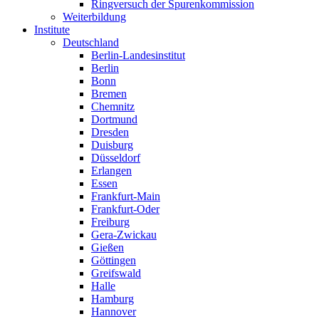
Ringversuch der Spurenkommission
Weiterbildung
Institute
Deutschland
Berlin-Landesinstitut
Berlin
Bonn
Bremen
Chemnitz
Dortmund
Dresden
Duisburg
Düsseldorf
Erlangen
Essen
Frankfurt-Main
Frankfurt-Oder
Freiburg
Gera-Zwickau
Gießen
Göttingen
Greifswald
Halle
Hamburg
Hannover