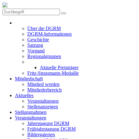
Die DGRM
Über die DGRM
DGRM-Informationen
Geschichte
Satzung
Vorstand
Regionalgruppen
Preise der DGRM
Aktuelle Preisträger
Fritz-Strassmann-Medaille
Mitgliedschaft
Mitglied werden
Mitgliederbereich
Aktuelles
Veranstaltungen
Stellenanzeigen
Stellungnahmen
Veranstaltungen
Jahrestagung DGRM
Frühjahrstagung DGRM
Bildergalerien