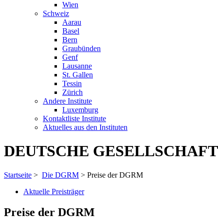
Wien
Schweiz
Aarau
Basel
Bern
Graubünden
Genf
Lausanne
St. Gallen
Tessin
Zürich
Andere Institute
Luxemburg
Kontaktliste Institute
Aktuelles aus den Instituten
DEUTSCHE GESELLSCHAFT
Startseite
>
Die DGRM
> Preise der DGRM
Aktuelle Preisträger
Preise der DGRM