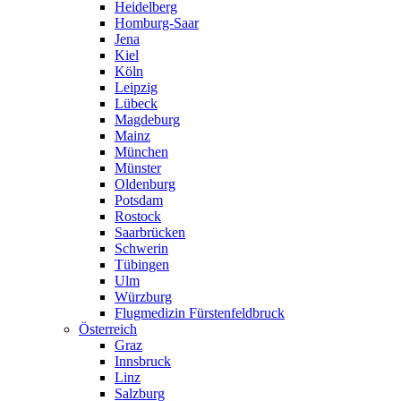
Heidelberg
Homburg-Saar
Jena
Kiel
Köln
Leipzig
Lübeck
Magdeburg
Mainz
München
Münster
Oldenburg
Potsdam
Rostock
Saarbrücken
Schwerin
Tübingen
Ulm
Würzburg
Flugmedizin Fürstenfeldbruck
Österreich
Graz
Innsbruck
Linz
Salzburg