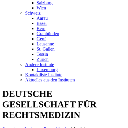
Salzburg
Wien
Schweiz
Aarau
Basel
Bern
Graubünden
Genf
Lausanne
St. Gallen
Tessin
Zürich
Andere Institute
Luxemburg
Kontaktliste Institute
Aktuelles aus den Instituten
DEUTSCHE
GESELLSCHAFT FÜR
RECHTSMEDIZIN