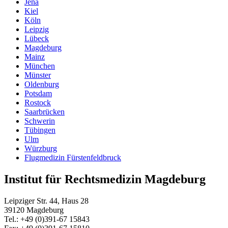
Jena
Kiel
Köln
Leipzig
Lübeck
Magdeburg
Mainz
München
Münster
Oldenburg
Potsdam
Rostock
Saarbrücken
Schwerin
Tübingen
Ulm
Würzburg
Flugmedizin Fürstenfeldbruck
Institut für Rechtsmedizin Magdeburg
Leipziger Str. 44, Haus 28
39120 Magdeburg
Tel.: +49 (0)391-67 15843