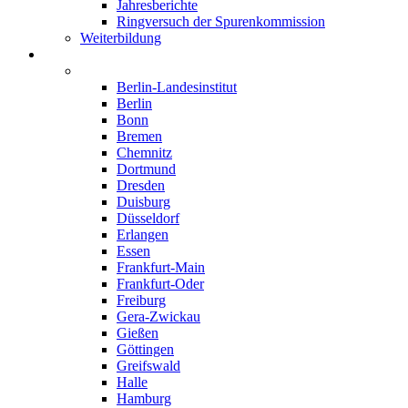
Jahresberichte
Ringversuch der Spurenkommission
Weiterbildung
Institute
Deutschland
Berlin-Landesinstitut
Berlin
Bonn
Bremen
Chemnitz
Dortmund
Dresden
Duisburg
Düsseldorf
Erlangen
Essen
Frankfurt-Main
Frankfurt-Oder
Freiburg
Gera-Zwickau
Gießen
Göttingen
Greifswald
Halle
Hamburg