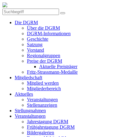
Die DGRM
Über die DGRM
DGRM-Informationen
Geschichte
Satzung
Vorstand
Regionalgruppen
Preise der DGRM
Aktuelle Preisträger
Fritz-Strassmann-Medaille
Mitgliedschaft
Mitglied werden
Mitgliederbereich
Aktuelles
Veranstaltungen
Stellenanzeigen
Stellungnahmen
Veranstaltungen
Jahrestagung DGRM
Frühjahrstagung DGRM
Bildergalerien