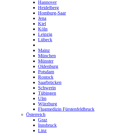
Hannover
Heidelberg
Homburg-Saar
Jena
Kiel
Köln
Leipzig
Lübeck
Magdeburg
Mainz
München
Münster
Oldenburg
Potsdam
Rostock
Saarbrücken
Schwerin
Tübingen
Ulm
Würzburg
Flugmedizin Fürstenfeldbruck
Österreich
Graz
Innsbruck
Linz