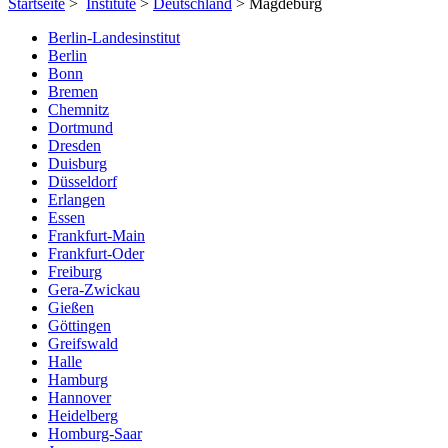
Startseite
>
Institute
>
Deutschland
> Magdeburg
Berlin-Landesinstitut
Berlin
Bonn
Bremen
Chemnitz
Dortmund
Dresden
Duisburg
Düsseldorf
Erlangen
Essen
Frankfurt-Main
Frankfurt-Oder
Freiburg
Gera-Zwickau
Gießen
Göttingen
Greifswald
Halle
Hamburg
Hannover
Heidelberg
Homburg-Saar