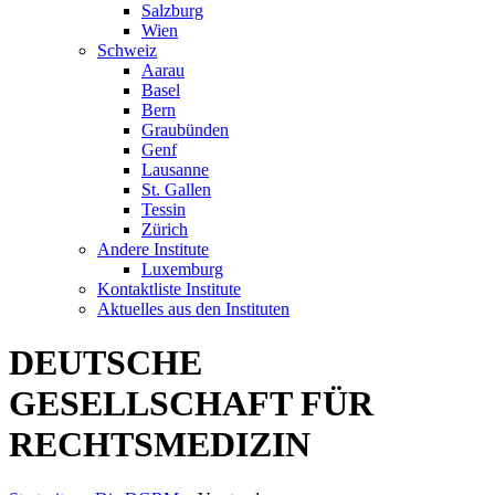
Salzburg
Wien
Schweiz
Aarau
Basel
Bern
Graubünden
Genf
Lausanne
St. Gallen
Tessin
Zürich
Andere Institute
Luxemburg
Kontaktliste Institute
Aktuelles aus den Instituten
DEUTSCHE
GESELLSCHAFT FÜR
RECHTSMEDIZIN