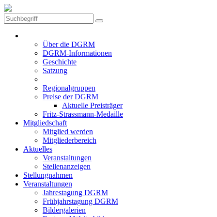
Die DGRM
Über die DGRM
DGRM-Informationen
Geschichte
Satzung
Vorstand
Regionalgruppen
Preise der DGRM
Aktuelle Preisträger
Fritz-Strassmann-Medaille
Mitgliedschaft
Mitglied werden
Mitgliederbereich
Aktuelles
Veranstaltungen
Stellenanzeigen
Stellungnahmen
Veranstaltungen
Jahrestagung DGRM
Frühjahrstagung DGRM
Bildergalerien