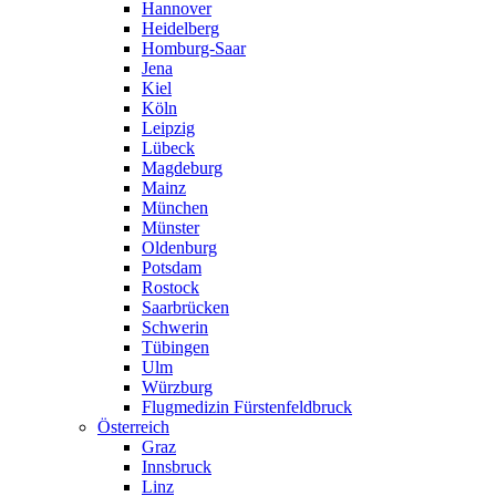
Hannover
Heidelberg
Homburg-Saar
Jena
Kiel
Köln
Leipzig
Lübeck
Magdeburg
Mainz
München
Münster
Oldenburg
Potsdam
Rostock
Saarbrücken
Schwerin
Tübingen
Ulm
Würzburg
Flugmedizin Fürstenfeldbruck
Österreich
Graz
Innsbruck
Linz