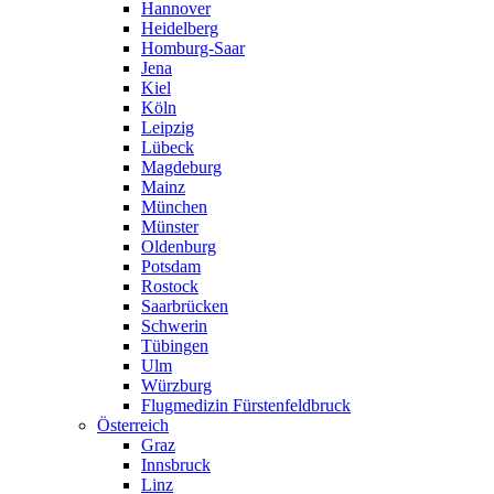
Hannover
Heidelberg
Homburg-Saar
Jena
Kiel
Köln
Leipzig
Lübeck
Magdeburg
Mainz
München
Münster
Oldenburg
Potsdam
Rostock
Saarbrücken
Schwerin
Tübingen
Ulm
Würzburg
Flugmedizin Fürstenfeldbruck
Österreich
Graz
Innsbruck
Linz