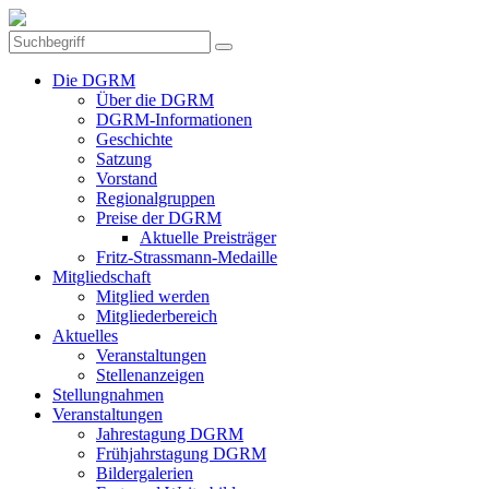
Die DGRM
Über die DGRM
DGRM-Informationen
Geschichte
Satzung
Vorstand
Regionalgruppen
Preise der DGRM
Aktuelle Preisträger
Fritz-Strassmann-Medaille
Mitgliedschaft
Mitglied werden
Mitgliederbereich
Aktuelles
Veranstaltungen
Stellenanzeigen
Stellungnahmen
Veranstaltungen
Jahrestagung DGRM
Frühjahrstagung DGRM
Bildergalerien