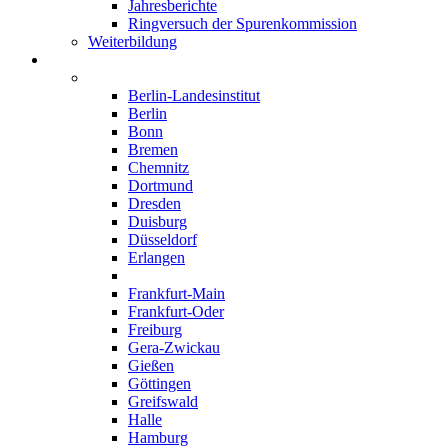
Jahresberichte
Ringversuch der Spurenkommission
Weiterbildung
Institute
Deutschland
Berlin-Landesinstitut
Berlin
Bonn
Bremen
Chemnitz
Dortmund
Dresden
Duisburg
Düsseldorf
Erlangen
Essen
Frankfurt-Main
Frankfurt-Oder
Freiburg
Gera-Zwickau
Gießen
Göttingen
Greifswald
Halle
Hamburg