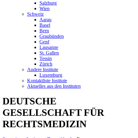
Salzburg
Wien
Schweiz
Aarau
Basel
Bern
Graubünden
Genf
Lausanne
St. Gallen
Tessin
Zürich
Andere Institute
Luxemburg
Kontaktliste Institute
Aktuelles aus den Instituten
DEUTSCHE
GESELLSCHAFT FÜR
RECHTSMEDIZIN