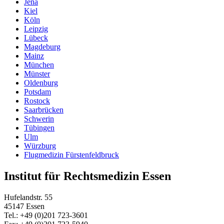
Jena
Kiel
Köln
Leipzig
Lübeck
Magdeburg
Mainz
München
Münster
Oldenburg
Potsdam
Rostock
Saarbrücken
Schwerin
Tübingen
Ulm
Würzburg
Flugmedizin Fürstenfeldbruck
Institut für Rechtsmedizin Essen
Hufelandstr. 55
45147 Essen
Tel.: +49 (0)201 723-3601