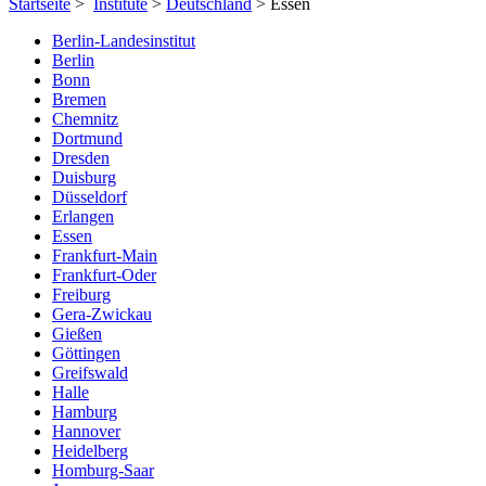
Startseite
>
Institute
>
Deutschland
> Essen
Berlin-Landesinstitut
Berlin
Bonn
Bremen
Chemnitz
Dortmund
Dresden
Duisburg
Düsseldorf
Erlangen
Essen
Frankfurt-Main
Frankfurt-Oder
Freiburg
Gera-Zwickau
Gießen
Göttingen
Greifswald
Halle
Hamburg
Hannover
Heidelberg
Homburg-Saar