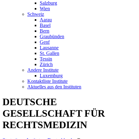
Salzburg
Wien
Schweiz
Aarau
Basel
Bern
Graubünden
Genf
Lausanne
St. Gallen
Tessin
Zürich
Andere Institute
Luxemburg
Kontaktliste Institute
Aktuelles aus den Instituten
DEUTSCHE
GESELLSCHAFT FÜR
RECHTSMEDIZIN