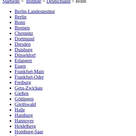
Startseite
>
Institute
>
Deutschland
> Bonn
Berlin-Landesinstitut
Berlin
Bonn
Bremen
Chemnitz
Dortmund
Dresden
Duisburg
Düsseldorf
Erlangen
Essen
Frankfurt-Main
Frankfurt-Oder
Freiburg
Gera-Zwickau
Gießen
Göttingen
Greifswald
Halle
Hamburg
Hannover
Heidelberg
Homburg-Saar