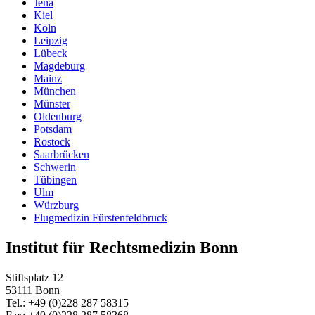
Jena
Kiel
Köln
Leipzig
Lübeck
Magdeburg
Mainz
München
Münster
Oldenburg
Potsdam
Rostock
Saarbrücken
Schwerin
Tübingen
Ulm
Würzburg
Flugmedizin Fürstenfeldbruck
Institut für Rechtsmedizin Bonn
Stiftsplatz 12
53111 Bonn
Tel.: +49 (0)228 287 58315