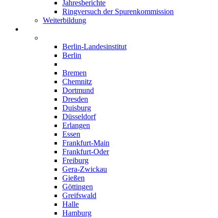
Jahresberichte
Ringversuch der Spurenkommission
Weiterbildung
Institute
Deutschland
Berlin-Landesinstitut
Berlin
Bonn
Bremen
Chemnitz
Dortmund
Dresden
Duisburg
Düsseldorf
Erlangen
Essen
Frankfurt-Main
Frankfurt-Oder
Freiburg
Gera-Zwickau
Gießen
Göttingen
Greifswald
Halle
Hamburg