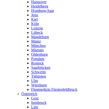
Hannover
Heidelberg
Homburg-Saar
Jena
Kiel
Köln
Leipzig
Lübeck
Magdeburg
Mainz
München
Münster
Oldenburg
Potsdam
Rostock
Saarbrücken
Schwerin
Tübingen
Ulm
Würzburg
Flugmedizin Fürstenfeldbruck
Österreich
Graz
Innsbruck
Linz