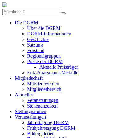
Die DGRM
Über die DGRM
DGRM-Informationen
Geschichte
Satzung
Vorstand
Regionalgruppen
Preise der DGRM
Aktuelle Preisträger
Fritz-Strassmann-Medaille
Mitgliedschaft
Mitglied werden
Mitgliederbereich
Aktuelles
Veranstaltungen
Stellenanzeigen
Stellungnahmen
Veranstaltungen
Jahrestagung DGRM
Frühjahrstagung DGRM
Bildergalerien