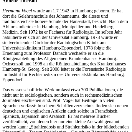
Annette Thierauf
Hermann Vogel
wurde am 1.7.1942 in Hamburg geboren. Er hat
dort die Gelehrtenschule des Johanneums, die älteste und
traditionsreichste höhere Schule der Hansestadt, besucht. Nach dem
Abitur studierte er in Hamburg, Montpellier und Heidelberg
Medizin. Seit 1972 ist er Facharzt für Radiologie. Im selben Jahr
habilitierte er sich an der Universität Hamburg. 1973 wurde er
stellvertretender Direktor der Radiologischen Klinik am
Universitätsklinikum Hamburg-Eppendorf. 1978 folgte die
Ernennung zum Professor. Danach wechselte er an die
Röntgenabteilung des Allgemeinen Krankenhauses Hamburg-
Ochsenzoll und 1998 an die Röntgenabteilung des Krankenhauses
Hamburg-St. Georg. Seit 2008 leitet er die Forensische Radiologie
im Institut für Rechtsmedizin des Universitätsklinikums Hamburg-
Eppendorf.
Das wissenschaftliche Werk umfasst etwa 300 Publikationen, die
nicht nur in radiologischen, sondern auch in rechtsmedizinischen
Journalen erschienen sind. Prof. Vogel hat Beiträge in vielen
Sprachen verfasst: In seinem Schriftenverzeichnis finden sich neben
deutschen und englischen Artikeln auch solche in Französisch,
Spanisch, Japanisch und Arabisch. Er hat mehrere Bücher
veröffentlicht, von denen hier nur eine kleine Auswahl genannt
werden kann: „Strahlendosis und Strahlenrisiko in der bildgebenden