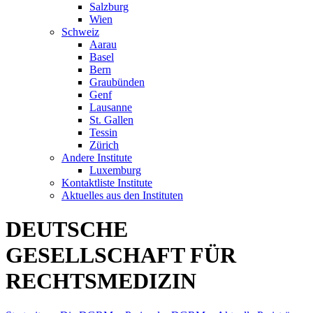
Salzburg
Wien
Schweiz
Aarau
Basel
Bern
Graubünden
Genf
Lausanne
St. Gallen
Tessin
Zürich
Andere Institute
Luxemburg
Kontaktliste Institute
Aktuelles aus den Instituten
DEUTSCHE
GESELLSCHAFT FÜR
RECHTSMEDIZIN