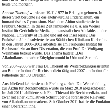
heute und morgen“.
Annette Thierauf
wurde am 19.11.1977 in Erlangen geboren. In
dieser Stadt besuchte sie das altehrwürdige Fridericianum, ein
humanistisches Gymnasium. Nach dem Abitur studierte sie in
Freiburg Medizin. In dieser Zeit famulierte sie u. a. am Wiener
Institut für Gerichtliche Medizin, im australischen Adelaide, an der
National University of Ireland und auf der Insel Jersey. Das
Praktische Jahr absolvierte sie am Städtischen Klinikum Karlsruhe.
In den Jahren 2000–2002 arbeitete sie am Freiburger Institut für
Rechtsmedizin an ihrer Dissertation, die von Prof. Dr. Wolfgang
Weinmann betreut wurde. Das Thema lautete: „Der
Alkoholkonsummarker Ethylglucuronid in Urin und Serum“.
Von 2004–2006 war Frau Dr. Thierauf als Weiterbildungsassistentin
am Bonner Institut für Rechtsmedizin tätig und 2007 am Institut für
Pathologie der TU Dresden.
Anschließend kehrte sie nach Freiburg zurück. Die Weiterbildung
zur Ärztin für Rechtsmedizin wurde im März 2010 abgeschlossen.
Im Juli 2011 habilitierte sich Frau Thierauf für Rechtsmedizin, und
zwar mit einer kumulativen Schrift über die forensische Relevanz
von Alkoholkonsummarkern. Seit Oktober 2011 hat sie die Funktion
einer Oberärztin inne.