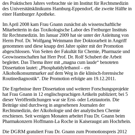
des Praktischen Jahres verbrachte sie im Institut für Rechtsmedizin
des Universitätsklinikums Hamburg-Eppendorf, die zweite Hälfte in
einer Hamburger Apotheke.
Im April 2008 kam Frau Gnann zunächst als wissenschaftliche
Mitarbeiterin in das Toxikologische Labor des Freiburger Instituts
für Rechtsmedizin. Im Januar 2009 hat sie unter der Anleitung von
Herrn Prof. Dr. Wolfgang Weinmann ihre Doktorarbeit in Angriff
genommen und diese knapp drei Jahre später mit der Promotion
abgeschlossen. Von Seiten der Fakultät für Chemie, Pharmazie und
Geowissenschaften hat Herr Prof. Dr. Rolf Schubert die Arbeit
begleitet. Das Thema ihrer mit „magna cum laude“ benoteten
Dissertation lautet: „Phosphatidylethanol – ein
Alkoholkonsummarker auf dem Weg in die klinisch-forensische
Routinediagnostik“. Die Promotion erfolgte am 19.12.2011.
Die Ergebnisse ihrer Dissertation und weiterer Forschungsprojekte
hat Frau Gnann in 12 englischsprachigen Artikeln publiziert; bei 5
dieser Veröffentlichungen war sie Erst- oder Letztautorin. Die
Beiträge sind durchweg in angesehenen Journalen der
Rechtsmedizin, der Alkohologie und der analytischen Chemie
erschienen. Seit wenigen Monaten arbeitet Frau Dr. Gnann beim
Pharmakonzern Hoffmann-La Roche in Kaiseraugst am Hochrhein.
Die DGRM gratuliert Frau Dr. Gnann zum Promotionspreis 2012