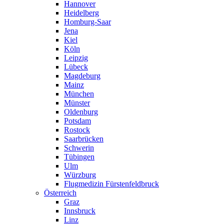
Hannover
Heidelberg
Homburg-Saar
Jena
Kiel
Köln
Leipzig
Lübeck
Magdeburg
Mainz
München
Münster
Oldenburg
Potsdam
Rostock
Saarbrücken
Schwerin
Tübingen
Ulm
Würzburg
Flugmedizin Fürstenfeldbruck
Österreich
Graz
Innsbruck
Linz