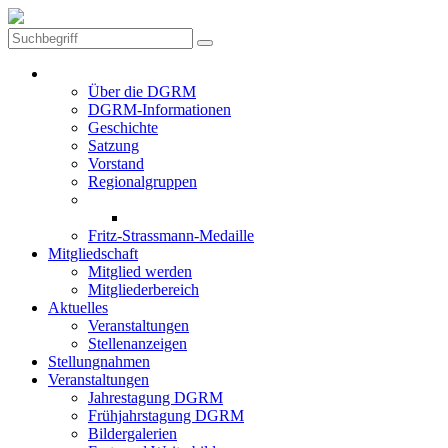
Die DGRM
Über die DGRM
DGRM-Informationen
Geschichte
Satzung
Vorstand
Regionalgruppen
Preise der DGRM
Aktuelle Preisträger
Fritz-Strassmann-Medaille
Mitgliedschaft
Mitglied werden
Mitgliederbereich
Aktuelles
Veranstaltungen
Stellenanzeigen
Stellungnahmen
Veranstaltungen
Jahrestagung DGRM
Frühjahrstagung DGRM
Bildergalerien