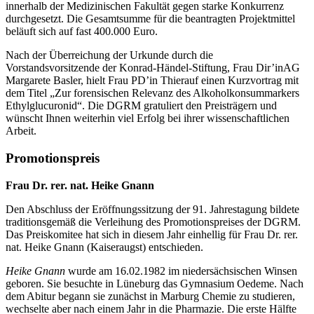
innerhalb der Medizinischen Fakultät gegen starke Konkurrenz
durchgesetzt. Die Gesamtsumme für die beantragten Projektmittel
beläuft sich auf fast 400.000 Euro.
Nach der Überreichung der Urkunde durch die
Vorstandsvorsitzende der Konrad-Händel-Stiftung, Frau Dir’inAG
Margarete Basler, hielt Frau PD’in Thierauf einen Kurzvortrag mit
dem Titel „Zur forensischen Relevanz des Alkoholkonsummarkers
Ethylglucuronid“. Die DGRM gratuliert den Preisträgern und
wünscht Ihnen weiterhin viel Erfolg bei ihrer wissenschaftlichen
Arbeit.
Promotionspreis
Frau Dr. rer. nat. Heike Gnann
Den Abschluss der Eröffnungssitzung der 91. Jahrestagung bildete
traditionsgemäß die Verleihung des Promotionspreises der DGRM.
Das Preiskomitee hat sich in diesem Jahr einhellig für Frau Dr. rer.
nat. Heike Gnann (Kaiseraugst) entschieden.
Heike Gnann
wurde am 16.02.1982 im niedersächsischen Winsen
geboren. Sie besuchte in Lüneburg das Gymnasium Oedeme. Nach
dem Abitur begann sie zunächst in Marburg Chemie zu studieren,
wechselte aber nach einem Jahr in die Pharmazie. Die erste Hälfte