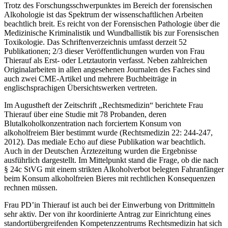
Trotz des Forschungsschwerpunktes im Bereich der forensischen
Alkohologie ist das Spektrum der wissenschaftlichen Arbeiten
beachtlich breit. Es reicht von der Forensischen Pathologie über die
Medizinische Kriminalistik und Wundballistik bis zur Forensischen
Toxikologie. Das Schriftenverzeichnis umfasst derzeit 52
Publikationen; 2/3 dieser Veröffentlichungen wurden von Frau
Thierauf als Erst- oder Letztautorin verfasst. Neben zahlreichen
Originalarbeiten in allen angesehenen Journalen des Faches sind
auch zwei CME-Artikel und mehrere Buchbeiträge in
englischsprachigen Übersichtswerken vertreten.
Im Augustheft der Zeitschrift „Rechtsmedizin“ berichtete Frau
Thierauf über eine Studie mit 78 Probanden, deren
Blutalkoholkonzentration nach forciertem Konsum von
alkoholfreiem Bier bestimmt wurde (Rechtsmedizin 22: 244-247,
2012). Das mediale Echo auf diese Publikation war beachtlich.
Auch in der Deutschen Ärztezeitung wurden die Ergebnisse
ausführlich dargestellt. Im Mittelpunkt stand die Frage, ob die nach
§ 24c StVG mit einem strikten Alkoholverbot belegten Fahranfänger
beim Konsum alkoholfreien Bieres mit rechtlichen Konsequenzen
rechnen müssen.
Frau PD’in Thierauf ist auch bei der Einwerbung von Drittmitteln
sehr aktiv. Der von ihr koordinierte Antrag zur Einrichtung eines
standortübergreifenden Kompetenzzentrums Rechtsmedizin hat sich