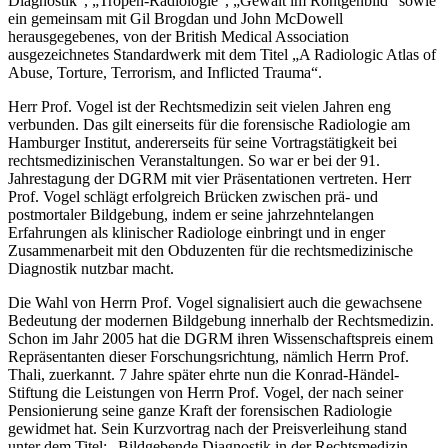
Diagnostik“, „Tropen-Radiologie“, „Gewalt im Röntgenbild“ sowie
ein gemeinsam mit Gil Brogdan und John McDowell
herausgegebenes, von der British Medical Association
ausgezeichnetes Standardwerk mit dem Titel „A Radiologic Atlas of
Abuse, Torture, Terrorism, and Inflicted Trauma“.
Herr Prof. Vogel ist der Rechtsmedizin seit vielen Jahren eng
verbunden. Das gilt einerseits für die forensische Radiologie am
Hamburger Institut, andererseits für seine Vortragstätigkeit bei
rechtsmedizinischen Veranstaltungen. So war er bei der 91.
Jahrestagung der DGRM mit vier Präsentationen vertreten. Herr
Prof. Vogel schlägt erfolgreich Brücken zwischen prä- und
postmortaler Bildgebung, indem er seine jahrzehntelangen
Erfahrungen als klinischer Radiologe einbringt und in enger
Zusammenarbeit mit den Obduzenten für die rechtsmedizinische
Diagnostik nutzbar macht.
Die Wahl von Herrn Prof. Vogel signalisiert auch die gewachsene
Bedeutung der modernen Bildgebung innerhalb der Rechtsmedizin.
Schon im Jahr 2005 hat die DGRM ihren Wissenschaftspreis einem
Repräsentanten dieser Forschungsrichtung, nämlich Herrn Prof.
Thali, zuerkannt. 7 Jahre später ehrte nun die Konrad-Händel-
Stiftung die Leistungen von Herrn Prof. Vogel, der nach seiner
Pensionierung seine ganze Kraft der forensischen Radiologie
gewidmet hat. Sein Kurzvortrag nach der Preisverleihung stand
unter dem Titel: „Bildgebende Diagnostik in der Rechtsmedizin –