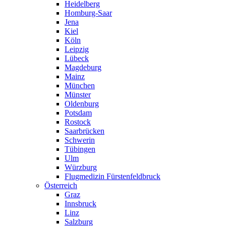
Heidelberg
Homburg-Saar
Jena
Kiel
Köln
Leipzig
Lübeck
Magdeburg
Mainz
München
Münster
Oldenburg
Potsdam
Rostock
Saarbrücken
Schwerin
Tübingen
Ulm
Würzburg
Flugmedizin Fürstenfeldbruck
Österreich
Graz
Innsbruck
Linz
Salzburg