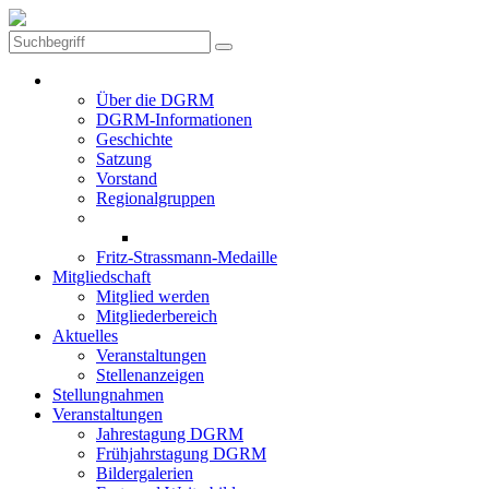
Die DGRM
Über die DGRM
DGRM-Informationen
Geschichte
Satzung
Vorstand
Regionalgruppen
Preise der DGRM
Aktuelle Preisträger
Fritz-Strassmann-Medaille
Mitgliedschaft
Mitglied werden
Mitgliederbereich
Aktuelles
Veranstaltungen
Stellenanzeigen
Stellungnahmen
Veranstaltungen
Jahrestagung DGRM
Frühjahrstagung DGRM
Bildergalerien