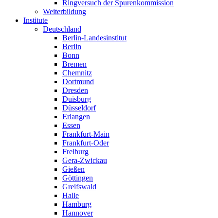
Ringversuch der Spurenkommission
Weiterbildung
Institute
Deutschland
Berlin-Landesinstitut
Berlin
Bonn
Bremen
Chemnitz
Dortmund
Dresden
Duisburg
Düsseldorf
Erlangen
Essen
Frankfurt-Main
Frankfurt-Oder
Freiburg
Gera-Zwickau
Gießen
Göttingen
Greifswald
Halle
Hamburg
Hannover