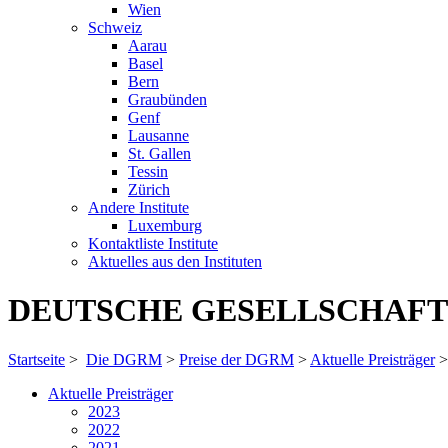
Wien
Schweiz
Aarau
Basel
Bern
Graubünden
Genf
Lausanne
St. Gallen
Tessin
Zürich
Andere Institute
Luxemburg
Kontaktliste Institute
Aktuelles aus den Instituten
DEUTSCHE GESELLSCHAFT
Startseite
>
Die DGRM
>
Preise der DGRM
>
Aktuelle Preisträger
>
Aktuelle Preisträger
2023
2022
2021