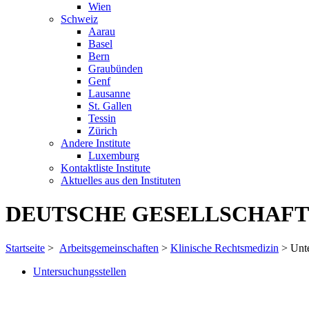
Wien
Schweiz
Aarau
Basel
Bern
Graubünden
Genf
Lausanne
St. Gallen
Tessin
Zürich
Andere Institute
Luxemburg
Kontaktliste Institute
Aktuelles aus den Instituten
DEUTSCHE GESELLSCHAFT
Startseite
>
Arbeitsgemeinschaften
>
Klinische Rechtsmedizin
> Unte
Untersuchungsstellen