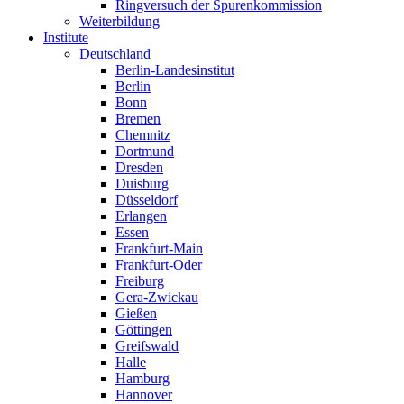
Ringversuch der Spurenkommission
Weiterbildung
Institute
Deutschland
Berlin-Landesinstitut
Berlin
Bonn
Bremen
Chemnitz
Dortmund
Dresden
Duisburg
Düsseldorf
Erlangen
Essen
Frankfurt-Main
Frankfurt-Oder
Freiburg
Gera-Zwickau
Gießen
Göttingen
Greifswald
Halle
Hamburg
Hannover