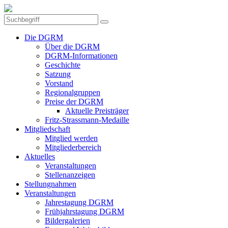
Die DGRM
Über die DGRM
DGRM-Informationen
Geschichte
Satzung
Vorstand
Regionalgruppen
Preise der DGRM
Aktuelle Preisträger
Fritz-Strassmann-Medaille
Mitgliedschaft
Mitglied werden
Mitgliederbereich
Aktuelles
Veranstaltungen
Stellenanzeigen
Stellungnahmen
Veranstaltungen
Jahrestagung DGRM
Frühjahrstagung DGRM
Bildergalerien