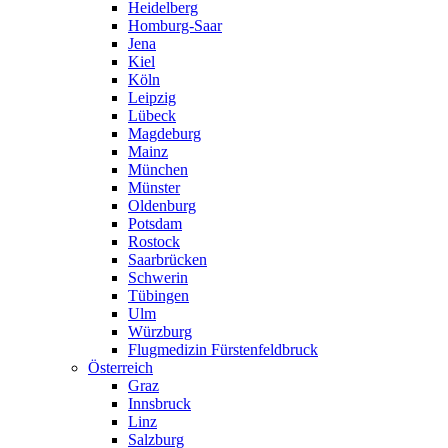
Heidelberg
Homburg-Saar
Jena
Kiel
Köln
Leipzig
Lübeck
Magdeburg
Mainz
München
Münster
Oldenburg
Potsdam
Rostock
Saarbrücken
Schwerin
Tübingen
Ulm
Würzburg
Flugmedizin Fürstenfeldbruck
Österreich
Graz
Innsbruck
Linz
Salzburg