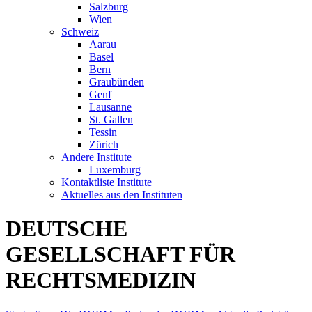
Salzburg
Wien
Schweiz
Aarau
Basel
Bern
Graubünden
Genf
Lausanne
St. Gallen
Tessin
Zürich
Andere Institute
Luxemburg
Kontaktliste Institute
Aktuelles aus den Instituten
DEUTSCHE
GESELLSCHAFT FÜR
RECHTSMEDIZIN