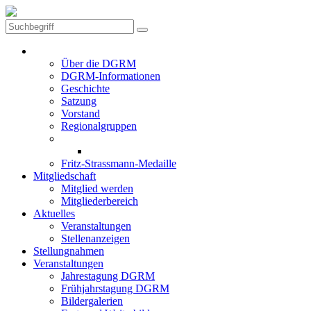
Die DGRM
Über die DGRM
DGRM-Informationen
Geschichte
Satzung
Vorstand
Regionalgruppen
Preise der DGRM
Aktuelle Preisträger
Fritz-Strassmann-Medaille
Mitgliedschaft
Mitglied werden
Mitgliederbereich
Aktuelles
Veranstaltungen
Stellenanzeigen
Stellungnahmen
Veranstaltungen
Jahrestagung DGRM
Frühjahrstagung DGRM
Bildergalerien