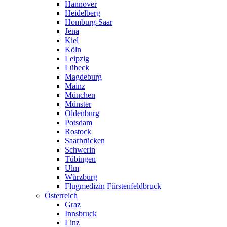
Hannover
Heidelberg
Homburg-Saar
Jena
Kiel
Köln
Leipzig
Lübeck
Magdeburg
Mainz
München
Münster
Oldenburg
Potsdam
Rostock
Saarbrücken
Schwerin
Tübingen
Ulm
Würzburg
Flugmedizin Fürstenfeldbruck
Österreich
Graz
Innsbruck
Linz