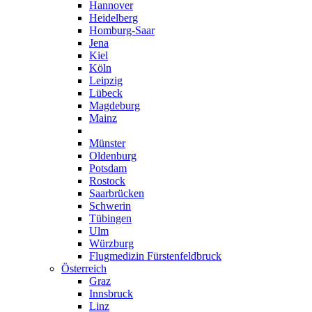
Hannover
Heidelberg
Homburg-Saar
Jena
Kiel
Köln
Leipzig
Lübeck
Magdeburg
Mainz
München
Münster
Oldenburg
Potsdam
Rostock
Saarbrücken
Schwerin
Tübingen
Ulm
Würzburg
Flugmedizin Fürstenfeldbruck
Österreich
Graz
Innsbruck
Linz