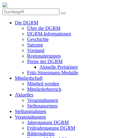
Die DGRM
Über die DGRM
DGRM-Informationen
Geschichte
Satzung
Vorstand
Regionalgruppen
Preise der DGRM
Aktuelle Preisträger
Fritz-Strassmann-Medaille
Mitgliedschaft
Mitglied werden
Mitgliederbereich
Aktuelles
Veranstaltungen
Stellenanzeigen
Stellungnahmen
Veranstaltungen
Jahrestagung DGRM
Frühjahrstagung DGRM
Bildergalerien