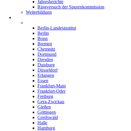
Jahresberichte
Ringversuch der Spurenkommission
Weiterbildung
Institute
Deutschland
Berlin-Landesinstitut
Berlin
Bonn
Bremen
Chemnitz
Dortmund
Dresden
Duisburg
Düsseldorf
Erlangen
Essen
Frankfurt-Main
Frankfurt-Oder
Freiburg
Gera-Zwickau
Gießen
Göttingen
Greifswald
Halle
Hamburg