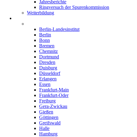
Jahresberichte
Ringversuch der Spurenkommission
Weiterbildung
Institute
Deutschland
Berlin-Landesinstitut
Berlin
Bonn
Bremen
Chemnitz
Dortmund
Dresden
Duisburg
Düsseldorf
Erlangen
Essen
Frankfurt-Main
Frankfurt-Oder
Freiburg
Gera-Zwickau
Gießen
Göttingen
Greifswald
Halle
Hamburg