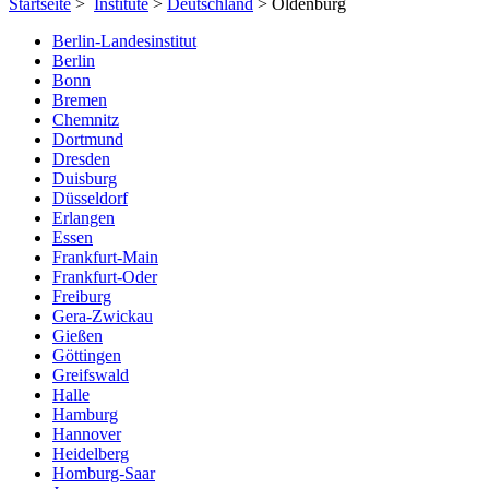
Startseite
>
Institute
>
Deutschland
> Oldenburg
Berlin-Landesinstitut
Berlin
Bonn
Bremen
Chemnitz
Dortmund
Dresden
Duisburg
Düsseldorf
Erlangen
Essen
Frankfurt-Main
Frankfurt-Oder
Freiburg
Gera-Zwickau
Gießen
Göttingen
Greifswald
Halle
Hamburg
Hannover
Heidelberg
Homburg-Saar