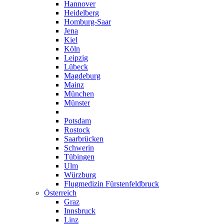
Hannover
Heidelberg
Homburg-Saar
Jena
Kiel
Köln
Leipzig
Lübeck
Magdeburg
Mainz
München
Münster
Oldenburg
Potsdam
Rostock
Saarbrücken
Schwerin
Tübingen
Ulm
Würzburg
Flugmedizin Fürstenfeldbruck
Österreich
Graz
Innsbruck
Linz