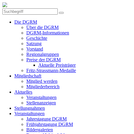
Die DGRM
Über die DGRM
DGRM-Informationen
Geschichte
Satzung
Vorstand
Regionalgruppen
Preise der DGRM
Aktuelle Preisträger
Fritz-Strassmann-Medaille
Mitgliedschaft
Mitglied werden
Mitgliederbereich
Aktuelles
Veranstaltungen
Stellenanzeigen
Stellungnahmen
Veranstaltungen
Jahrestagung DGRM
Frühjahrstagung DGRM
Bildergalerien