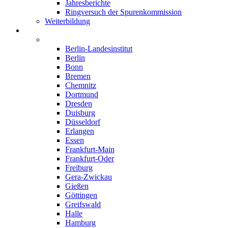
Jahresberichte
Ringversuch der Spurenkommission
Weiterbildung
Institute
Deutschland
Berlin-Landesinstitut
Berlin
Bonn
Bremen
Chemnitz
Dortmund
Dresden
Duisburg
Düsseldorf
Erlangen
Essen
Frankfurt-Main
Frankfurt-Oder
Freiburg
Gera-Zwickau
Gießen
Göttingen
Greifswald
Halle
Hamburg