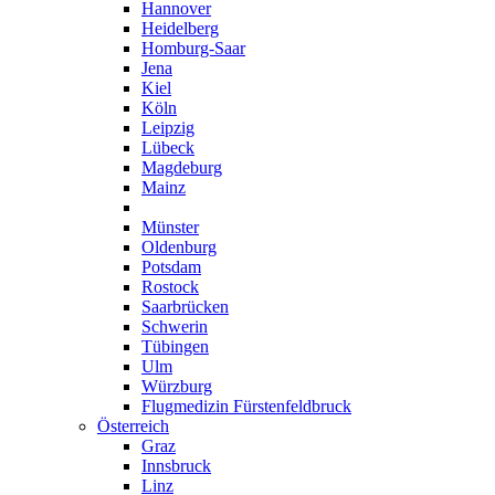
Hannover
Heidelberg
Homburg-Saar
Jena
Kiel
Köln
Leipzig
Lübeck
Magdeburg
Mainz
München
Münster
Oldenburg
Potsdam
Rostock
Saarbrücken
Schwerin
Tübingen
Ulm
Würzburg
Flugmedizin Fürstenfeldbruck
Österreich
Graz
Innsbruck
Linz