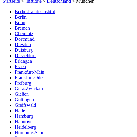
Startseite
>
Institute
>
Deutschland
> München
Berlin-Landesinstitut
Berlin
Bonn
Bremen
Chemnitz
Dortmund
Dresden
Duisburg
Düsseldorf
Erlangen
Essen
Frankfurt-Main
Frankfurt-Oder
Freiburg
Gera-Zwickau
Gießen
Göttingen
Greifswald
Halle
Hamburg
Hannover
Heidelberg
Homburg-Saar