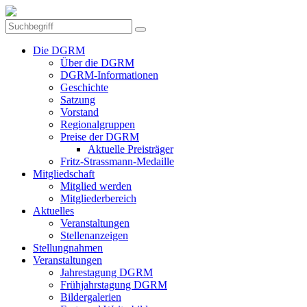
Die DGRM
Über die DGRM
DGRM-Informationen
Geschichte
Satzung
Vorstand
Regionalgruppen
Preise der DGRM
Aktuelle Preisträger
Fritz-Strassmann-Medaille
Mitgliedschaft
Mitglied werden
Mitgliederbereich
Aktuelles
Veranstaltungen
Stellenanzeigen
Stellungnahmen
Veranstaltungen
Jahrestagung DGRM
Frühjahrstagung DGRM
Bildergalerien