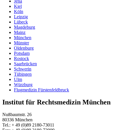
Jena
Kiel
Köln
Leipzig
Lübeck
Magdeburg
Mainz
München
Münster
Oldenburg
Potsdam
Rostock
Saarbrücken
Schwerin
Tübingen
Ulm
Würzburg
Flugmedizin Fürstenfeldbruck
Institut für Rechtsmedizin München
Nußbaumstr. 26
80336 München
Tel.: + 49 (0)89 2180-73011