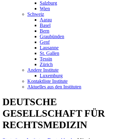
Salzburg
Wien
Schweiz
Aarau
Basel
Bern
Graubünden
Genf
Lausanne
St. Gallen
Tessin
Zürich
Andere Institute
Luxemburg
Kontaktliste Institute
Aktuelles aus den Instituten
DEUTSCHE
GESELLSCHAFT FÜR
RECHTSMEDIZIN