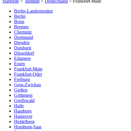
Startseite
>
Institute
>
Deutschland
> Frankfurt-Main
Berlin-Landesinstitut
Berlin
Bonn
Bremen
Chemnitz
Dortmund
Dresden
Duisburg
Düsseldorf
Erlangen
Essen
Frankfurt-Main
Frankfurt-Oder
Freiburg
Gera-Zwickau
Gießen
Göttingen
Greifswald
Halle
Hamburg
Hannover
Heidelberg
Homburg-Saar