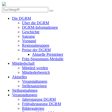
Die DGRM
Über die DGRM
DGRM-Informationen
Geschichte
Satzung
Vorstand
Regionalgruppen
Preise der DGRM
Aktuelle Preisträger
Fritz-Strassmann-Medaille
Mitgliedschaft
Mitglied werden
Mitgliederbereich
Aktuelles
Veranstaltungen
Stellenanzeigen
Stellungnahmen
Veranstaltungen
Jahrestagung DGRM
Frühjahrstagung DGRM
Bildergalerien