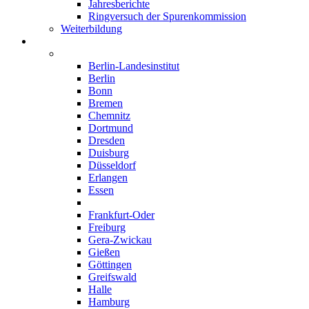
Jahresberichte
Ringversuch der Spurenkommission
Weiterbildung
Institute
Deutschland
Berlin-Landesinstitut
Berlin
Bonn
Bremen
Chemnitz
Dortmund
Dresden
Duisburg
Düsseldorf
Erlangen
Essen
Frankfurt-Main
Frankfurt-Oder
Freiburg
Gera-Zwickau
Gießen
Göttingen
Greifswald
Halle
Hamburg