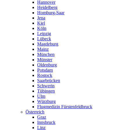
Hannover
Heidelberg
Homburg-Saar
Jena
Kiel
Köln
Leipzig
Lübeck
Magdeburg
Mainz
München
Münster
Oldenburg
Potsdam
Rostock
Saarbrücken
Schwerin
Tübingen
Ulm
Würzburg
Flugmedizin Fürstenfeldbruck
Österreich
Graz
Innsbruck
Linz