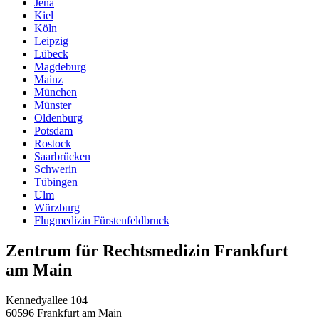
Jena
Kiel
Köln
Leipzig
Lübeck
Magdeburg
Mainz
München
Münster
Oldenburg
Potsdam
Rostock
Saarbrücken
Schwerin
Tübingen
Ulm
Würzburg
Flugmedizin Fürstenfeldbruck
Zentrum für Rechtsmedizin Frankfurt
am Main
Kennedyallee 104
60596 Frankfurt am Main