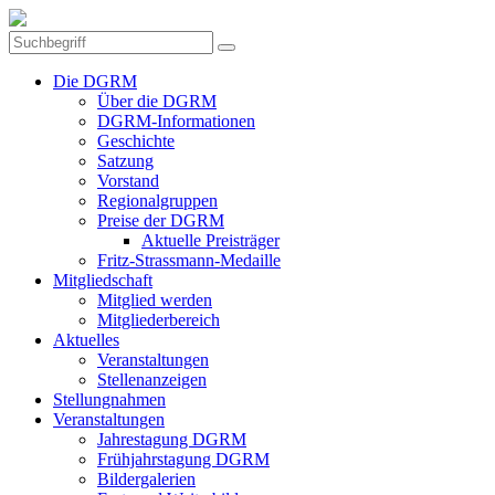
Die DGRM
Über die DGRM
DGRM-Informationen
Geschichte
Satzung
Vorstand
Regionalgruppen
Preise der DGRM
Aktuelle Preisträger
Fritz-Strassmann-Medaille
Mitgliedschaft
Mitglied werden
Mitgliederbereich
Aktuelles
Veranstaltungen
Stellenanzeigen
Stellungnahmen
Veranstaltungen
Jahrestagung DGRM
Frühjahrstagung DGRM
Bildergalerien