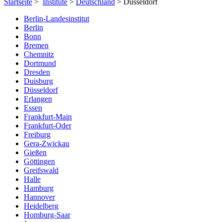
Startseite
>
Institute
>
Deutschland
> Düsseldorf
Berlin-Landesinstitut
Berlin
Bonn
Bremen
Chemnitz
Dortmund
Dresden
Duisburg
Düsseldorf
Erlangen
Essen
Frankfurt-Main
Frankfurt-Oder
Freiburg
Gera-Zwickau
Gießen
Göttingen
Greifswald
Halle
Hamburg
Hannover
Heidelberg
Homburg-Saar