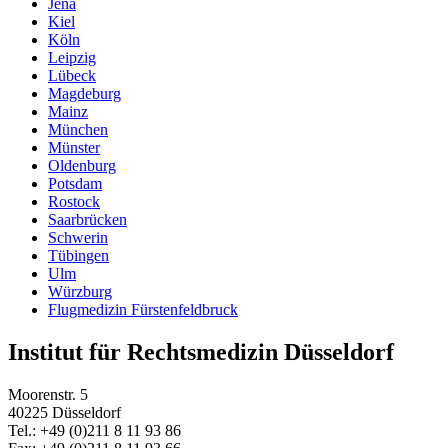
Jena
Kiel
Köln
Leipzig
Lübeck
Magdeburg
Mainz
München
Münster
Oldenburg
Potsdam
Rostock
Saarbrücken
Schwerin
Tübingen
Ulm
Würzburg
Flugmedizin Fürstenfeldbruck
Institut für Rechtsmedizin Düsseldorf
Moorenstr. 5
40225 Düsseldorf
Tel.: +49 (0)211 8 11 93 86