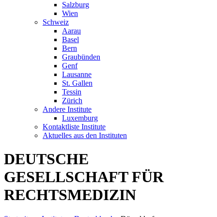
Salzburg
Wien
Schweiz
Aarau
Basel
Bern
Graubünden
Genf
Lausanne
St. Gallen
Tessin
Zürich
Andere Institute
Luxemburg
Kontaktliste Institute
Aktuelles aus den Instituten
DEUTSCHE
GESELLSCHAFT FÜR
RECHTSMEDIZIN