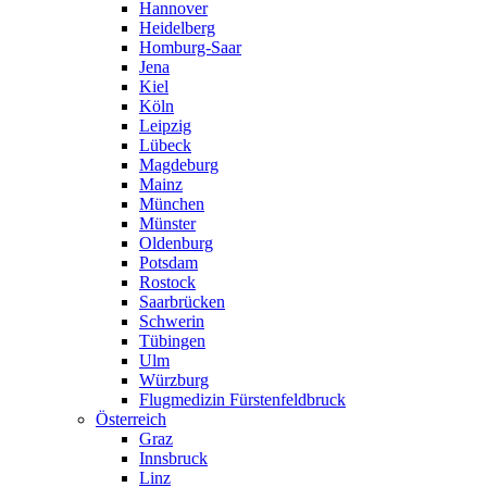
Hannover
Heidelberg
Homburg-Saar
Jena
Kiel
Köln
Leipzig
Lübeck
Magdeburg
Mainz
München
Münster
Oldenburg
Potsdam
Rostock
Saarbrücken
Schwerin
Tübingen
Ulm
Würzburg
Flugmedizin Fürstenfeldbruck
Österreich
Graz
Innsbruck
Linz