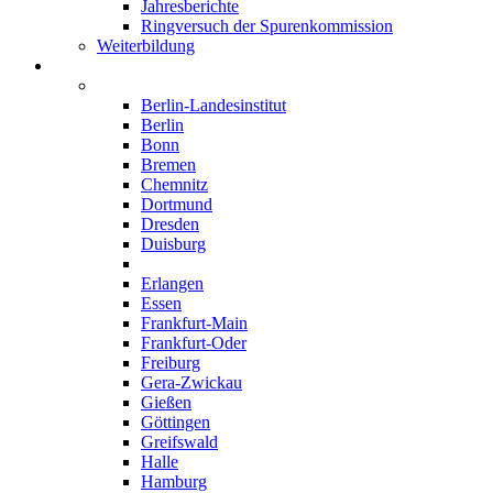
Jahresberichte
Ringversuch der Spurenkommission
Weiterbildung
Institute
Deutschland
Berlin-Landesinstitut
Berlin
Bonn
Bremen
Chemnitz
Dortmund
Dresden
Duisburg
Düsseldorf
Erlangen
Essen
Frankfurt-Main
Frankfurt-Oder
Freiburg
Gera-Zwickau
Gießen
Göttingen
Greifswald
Halle
Hamburg