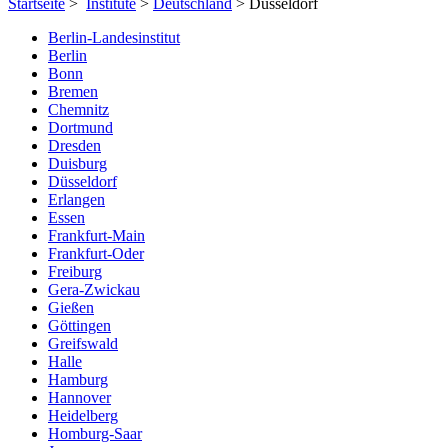
Startseite
>
Institute
>
Deutschland
> Düsseldorf
Berlin-Landesinstitut
Berlin
Bonn
Bremen
Chemnitz
Dortmund
Dresden
Duisburg
Düsseldorf
Erlangen
Essen
Frankfurt-Main
Frankfurt-Oder
Freiburg
Gera-Zwickau
Gießen
Göttingen
Greifswald
Halle
Hamburg
Hannover
Heidelberg
Homburg-Saar