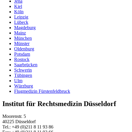
Jena
Kiel
Köln
Leipzig
Lübeck
Magdeburg
Mainz
München
Münster
Oldenburg
Potsdam
Rostock
Saarbrücken
Schwerin
Tübingen
Ulm
Würzburg
Flugmedizin Fürstenfeldbruck
Institut für Rechtsmedizin Düsseldorf
Moorenstr. 5
40225 Düsseldorf
Tel.: +49 (0)211 8 11 93 86