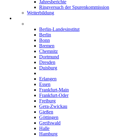
Jahresberichte
Ringversuch der Spurenkommission
Weiterbildung
Institute
Deutschland
Berlin-Landesinstitut
Berlin
Bonn
Bremen
Chemnitz
Dortmund
Dresden
Duisburg
Düsseldorf
Erlangen
Essen
Frankfurt-Main
Frankfurt-Oder
Freiburg
Gera-Zwickau
Gießen
Göttingen
Greifswald
Halle
Hamburg