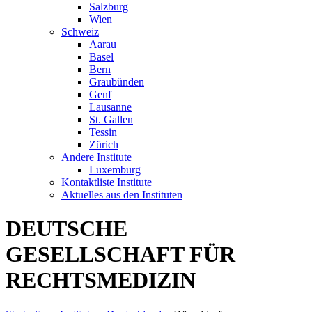
Salzburg
Wien
Schweiz
Aarau
Basel
Bern
Graubünden
Genf
Lausanne
St. Gallen
Tessin
Zürich
Andere Institute
Luxemburg
Kontaktliste Institute
Aktuelles aus den Instituten
DEUTSCHE
GESELLSCHAFT FÜR
RECHTSMEDIZIN