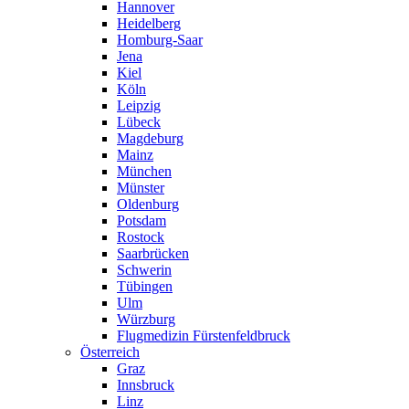
Hannover
Heidelberg
Homburg-Saar
Jena
Kiel
Köln
Leipzig
Lübeck
Magdeburg
Mainz
München
Münster
Oldenburg
Potsdam
Rostock
Saarbrücken
Schwerin
Tübingen
Ulm
Würzburg
Flugmedizin Fürstenfeldbruck
Österreich
Graz
Innsbruck
Linz