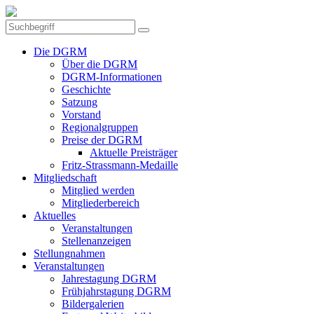
Die DGRM
Über die DGRM
DGRM-Informationen
Geschichte
Satzung
Vorstand
Regionalgruppen
Preise der DGRM
Aktuelle Preisträger
Fritz-Strassmann-Medaille
Mitgliedschaft
Mitglied werden
Mitgliederbereich
Aktuelles
Veranstaltungen
Stellenanzeigen
Stellungnahmen
Veranstaltungen
Jahrestagung DGRM
Frühjahrstagung DGRM
Bildergalerien