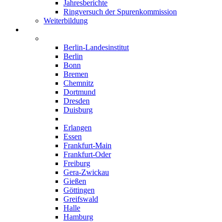
Jahresberichte
Ringversuch der Spurenkommission
Weiterbildung
Institute
Deutschland
Berlin-Landesinstitut
Berlin
Bonn
Bremen
Chemnitz
Dortmund
Dresden
Duisburg
Düsseldorf
Erlangen
Essen
Frankfurt-Main
Frankfurt-Oder
Freiburg
Gera-Zwickau
Gießen
Göttingen
Greifswald
Halle
Hamburg