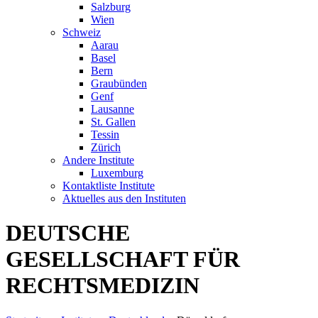
Salzburg
Wien
Schweiz
Aarau
Basel
Bern
Graubünden
Genf
Lausanne
St. Gallen
Tessin
Zürich
Andere Institute
Luxemburg
Kontaktliste Institute
Aktuelles aus den Instituten
DEUTSCHE
GESELLSCHAFT FÜR
RECHTSMEDIZIN