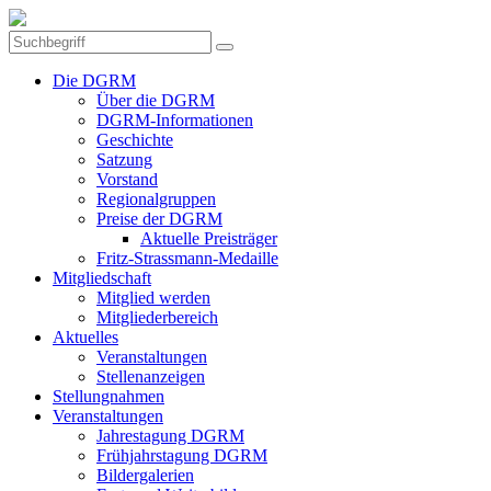
Die DGRM
Über die DGRM
DGRM-Informationen
Geschichte
Satzung
Vorstand
Regionalgruppen
Preise der DGRM
Aktuelle Preisträger
Fritz-Strassmann-Medaille
Mitgliedschaft
Mitglied werden
Mitgliederbereich
Aktuelles
Veranstaltungen
Stellenanzeigen
Stellungnahmen
Veranstaltungen
Jahrestagung DGRM
Frühjahrstagung DGRM
Bildergalerien