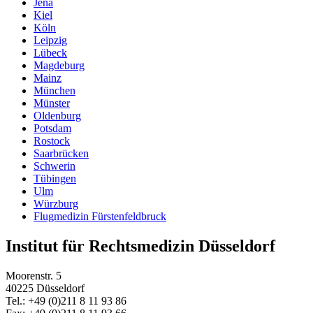
Jena
Kiel
Köln
Leipzig
Lübeck
Magdeburg
Mainz
München
Münster
Oldenburg
Potsdam
Rostock
Saarbrücken
Schwerin
Tübingen
Ulm
Würzburg
Flugmedizin Fürstenfeldbruck
Institut für Rechtsmedizin Düsseldorf
Moorenstr. 5
40225 Düsseldorf
Tel.: +49 (0)211 8 11 93 86