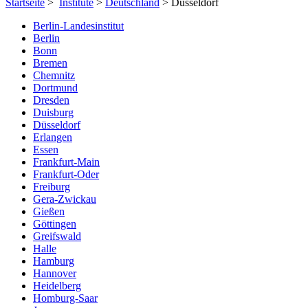
Startseite
>
Institute
>
Deutschland
> Düsseldorf
Berlin-Landesinstitut
Berlin
Bonn
Bremen
Chemnitz
Dortmund
Dresden
Duisburg
Düsseldorf
Erlangen
Essen
Frankfurt-Main
Frankfurt-Oder
Freiburg
Gera-Zwickau
Gießen
Göttingen
Greifswald
Halle
Hamburg
Hannover
Heidelberg
Homburg-Saar