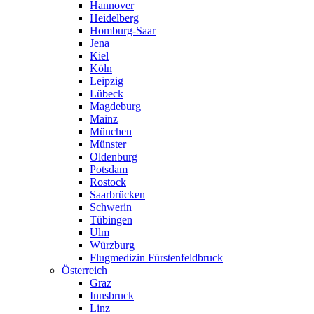
Hannover
Heidelberg
Homburg-Saar
Jena
Kiel
Köln
Leipzig
Lübeck
Magdeburg
Mainz
München
Münster
Oldenburg
Potsdam
Rostock
Saarbrücken
Schwerin
Tübingen
Ulm
Würzburg
Flugmedizin Fürstenfeldbruck
Österreich
Graz
Innsbruck
Linz